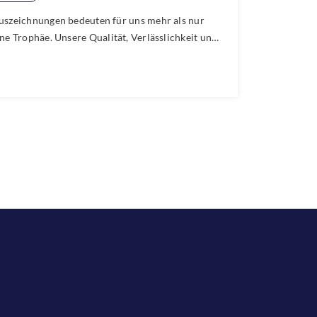
uszeichnungen bedeuten für uns mehr als nur
ine Trophäe. Unsere Qualität, Verlässlichkeit und
nser persönliches Engagement überzeugen
nsere Kundinnen und Kunden. Wir freuen uns
esonders, dass das Haus der Schlösser den
ULIUS-Award als oberösterreichischer
ualitätsbetrieb erhalten hat.