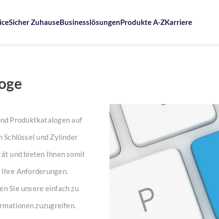
ice
Sicher Zuhause
Businesslösungen
Produkte A-Z
Karriere
oge
nd Produktkatalogen auf
m Schlüssel und Zylinder
tät und bieten Ihnen somit
l Ihre Anforderungen.
en Sie unsere einfach zu
formationen zuzugreifen.