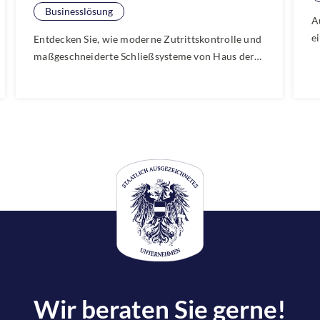
Businesslösung
A
e
Entdecken Sie, wie moderne Zutrittskontrolle und
u
maßgeschneiderte Schließsysteme von Haus der
u
Schlösser ein aktuelles Wohnbauprojekt sicherer
b
und komfortabler machen. Jetzt mehr über
J
innovative Sicherheitslösungen und flexible
Q
Verwaltungsmöglichkeiten im neuen Blogartikel
erfahren!
Wir beraten Sie gerne!