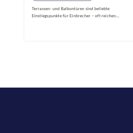
Terrassen- und Balkontüren sind beliebte
Einstiegspunkte für Einbrecher – oft reichen
einfache Werkzeuge, um sie in Sekunden
aufzubrechen. Schützen Sie Ihr Zuhause mit
gezielten Sicherungen wie
Mehrfachverriegelungen, Panzerriegeln und
abschließbaren Griffen. Erfahren Sie in unserem
Ratgeber, wie Sie Terrassen- und Balkontüren
effektiv gegen Einbruch sichern und so für mehr
Sicherheit und Ruhe sorgen.