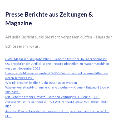
Presse Berichte aus Zeitungen &
Magazine
Aktuelle Berichte, die Sie nicht verpassen dürfen – Haus der
Schlösser im Fokus:
GWG Magazin 1. Ausgabe 2023 – Sicherheitstür bei Haus der Schlösser
OOeNachrichten-Artikel_Wenn-Tresore-ploetzlich-zu-Waschmaschinen-
werden_November2022
Haus-der-Schloesser-spendet-20.000-Euro-fuer-die-Ukraine-Hilfe-des-
Roten-Kreuzes-PDF
Wie-Einbrecher-in-die-Flucht-geschlagen-werden
Was-es-kostet-auf-Nummer-sicher-zu-gehen-–-Kronen-Zeitung-16.-Juli-
2017-PDF
Mit Sicherheit mehr Umsatz“ – Kronen Zeitung 25. Juli 2015 (PDF)
Aufsperren-ohne-Schluessel-–-GEWINN-Maerz-2015-von-Stefan-Tesch-
PDF
Aus-der-Praxis-Haus-der-Schloesser-–-Fuhrpark-Special-Februar-2015-
PDF