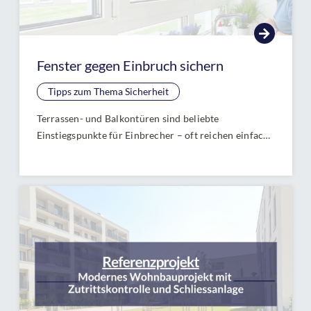
Fenster gegen Einbruch sichern
Tipps zum Thema Sicherheit
Terrassen- und Balkontüren sind beliebte
Einstiegspunkte für Einbrecher – oft reichen einfache
Werkzeuge, um sie in Sekunden aufzubrechen.
Schützen Sie Ihr Zuhause mit gezielten Sicherungen
wie Mehrfachverriegelungen, Panzerriegeln und
abschließbaren Griffen. Erfahren Sie in unserem
Ratgeber, wie Sie Terrassen- und Balkontüren effektiv
gegen Einbruch sichern und so für mehr Sicherheit
und Ruhe sorgen.