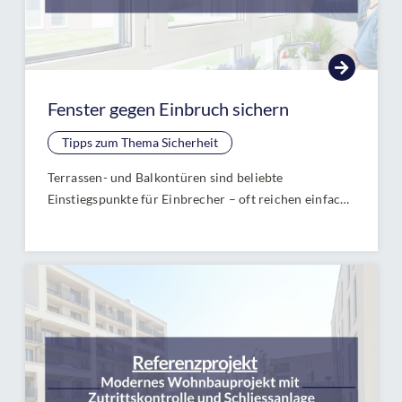
Fenster gegen Einbruch sichern
Tipps zum Thema Sicherheit
Terrassen- und Balkontüren sind beliebte
Einstiegspunkte für Einbrecher – oft reichen einfache
Werkzeuge, um sie in Sekunden aufzubrechen.
Schützen Sie Ihr Zuhause mit gezielten Sicherungen
wie Mehrfachverriegelungen, Panzerriegeln und
abschließbaren Griffen. Erfahren Sie in unserem
Ratgeber, wie Sie Terrassen- und Balkontüren effektiv
gegen Einbruch sichern und so für mehr Sicherheit
und Ruhe sorgen.