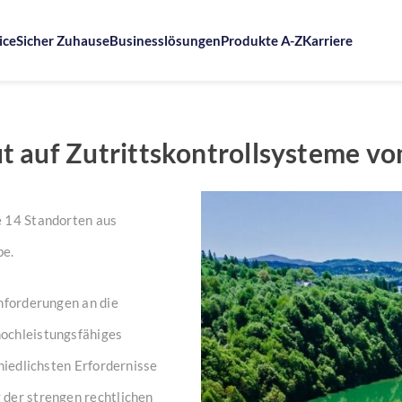
ice
Sicher Zuhause
Businesslösungen
Produkte A-Z
Karriere
 auf Zutrittskontrollsysteme vo
e 14 Standorten aus
be.
Anforderungen an die
ochleistungsfähiges
hiedlichsten Erfordernisse
 der strengen rechtlichen