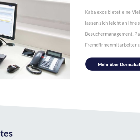
Kaba exos bietet eine Vie
lassen sich leicht an Ihr
Besuchermanagement, Par
Fremdfirmenmitarbeiter 
Mehr über Dormakab
tes