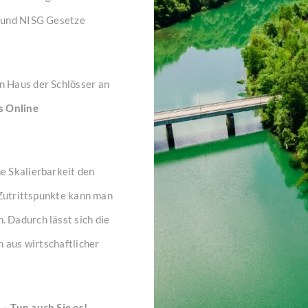
K und NISG Gesetze
n Haus der Schlösser an
s Online
e Skalierbarkeit den
 Zutrittspunkte kann man
 Dadurch lässt sich die
h aus wirtschaftlicher
– Tun auch Sie es!