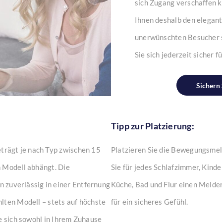
sich Zugang verschaffen k
Ihnen deshalb den elega
unerwünschten Besucher s
Sie sich jederzeit sicher 
Sichern 
Tipp zur Platzierung:
rägt je nach Typ zwischen 15
Platzieren Sie die Bewegungsmel
 Modell abhängt. Die
Sie für jedes Schlafzimmer, Kin
uverlässig in einer Entfernung
Küche, Bad und Flur einen Melder
lten Modell – stets auf höchste
für ein sicheres Gefühl.
e sich sowohl in Ihrem Zuhause