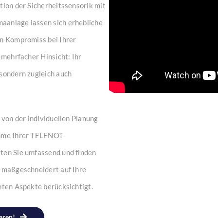
tion der Sicherheitssensorik mit
aanlage lassen sich erhebliche
in Kompromiss bei Ihrer
 mehrfacher Hinsicht: Ihr
 sondern zugleich auch
 von der individuellen Planung
ahme Ihrer TELENOT-
aten Sie umfassend und finden
r maßgeschneidert auf Ihre
nten Aspekte berücksichtigt.
aren!