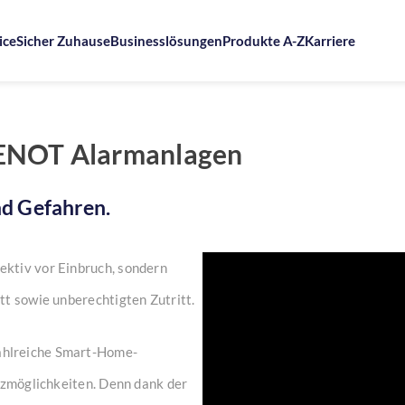
ice
Sicher Zuhause
Businesslösungen
Produkte A-Z
Karriere
LENOT Alarmanlagen
nd Gefahren.
ktiv vor Einbruch, sondern
tt sowie unberechtigten Zutritt.
ahlreiche Smart-Home-
tzmöglichkeiten. Denn dank der