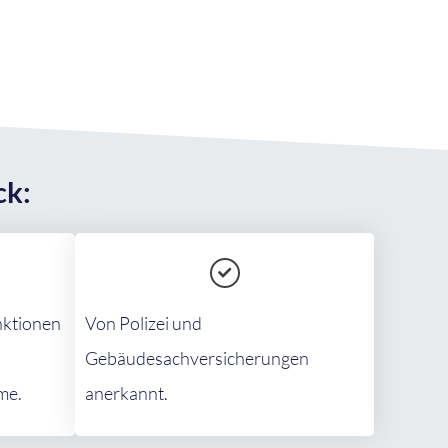
ck:
nktionen
Von Polizei und
Gebäudesachversicherungen
me.
anerkannt.